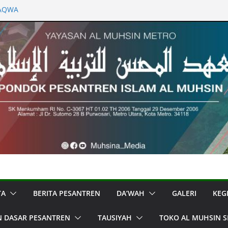
TAQWA
KAN ISLAM”TADABBUR QS AT TAUBAH :
DENGAN SEDEKAH LISAN
i 1 Syawal 1446 H – Menjadi Mukmin
ang Masa
i 1 Syawal 1446 H – Hari Raya dan
ungguhnya
TA
BERITA PESANTREN
DA’WAH
GALERI
KEG
N DASAR PESANTREN
TAUSIYAH
TOKO AL MUHSIN S