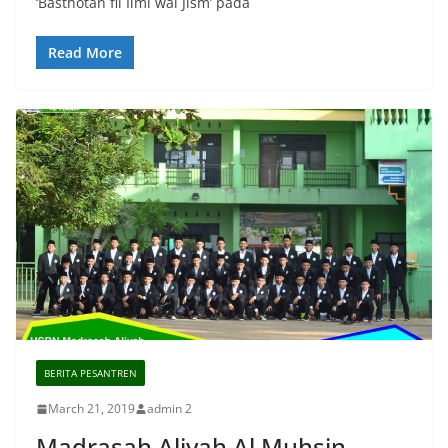
‘Basthotan fil Ilmi wal Jism’ pada
Read More
BERITA PESANTREN
March 21, 2019
admin 2
Madrasah Aliyah Al Muhsin