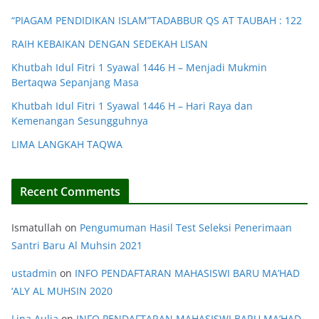
“PIAGAM PENDIDIKAN ISLAM”TADABBUR QS AT TAUBAH : 122
RAIH KEBAIKAN DENGAN SEDEKAH LISAN
Khutbah Idul Fitri 1 Syawal 1446 H – Menjadi Mukmin
Bertaqwa Sepanjang Masa
Khutbah Idul Fitri 1 Syawal 1446 H – Hari Raya dan
Kemenangan Sesungguhnya
LIMA LANGKAH TAQWA
Recent Comments
Ismatullah
on
Pengumuman Hasil Test Seleksi Penerimaan
Santri Baru Al Muhsin 2021
ustadmin
on
INFO PENDAFTARAN MAHASISWI BARU MA’HAD
‘ALY AL MUHSIN 2020
Lina Aulia
on
INFO PENDAFTARAN MAHASISWI BARU MA’HAD