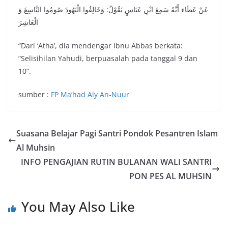
عَنْ عَطَاء أَنَّهُ سَمِعَ ابْنِ عَبَاسٍ يَقُوْلُ: وَخَالِفُوا الْيَهُودَ صُومُوا التَّاسِعَ وَ
الْعَاشِرَ
“Dari ‘Atha’, dia mendengar Ibnu Abbas berkata:
”Selisihilan Yahudi, berpuasalah pada tanggal 9 dan
10”.
sumber :
FP Ma’had Aly An-Nuur
Suasana Belajar Pagi Santri Pondok Pesantren Islam
Al Muhsin
INFO PENGAJIAN RUTIN BULANAN WALI SANTRI
PON PES AL MUHSIN
You May Also Like